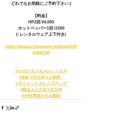
どれでもお気軽にご予約下さい:)
【料金】
HP2回 ¥4,000
ホットペッパー1回 \1500
(↑レンタルウェア上下付き)
https://beauty.hotpepper.jp/kr/slnH00
0466039/
#ヨガスタジオ
#ホットヨガ
#谷町 #天王寺 #上本町  
#ダイエット
#ヒップアップ
#駅近
#上之宮
#天王寺
#女性専用
#少人数制