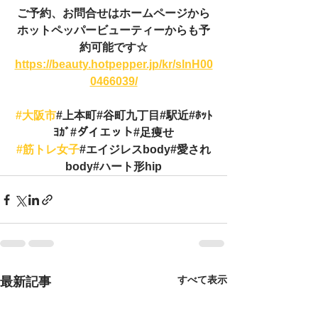
ご予約、お問合せはホームページから
ホットペッパービューティーからも予
約可能です☆
https://beauty.hotpepper.jp/kr/slnH00
0466039/
#大阪市
#上本町#谷町九丁目#駅近#ﾎｯﾄ
ﾖｶﾞ#ダイエット#足痩せ
#筋トレ女子
#エイジレスbody#愛され
body#ハート形hip
すべて表示
最新記事