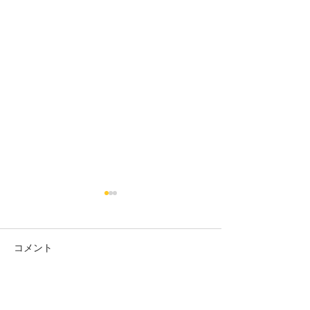
コメント
筋膜リリースク
今年最後のWSを開催✧
コメントを追加…