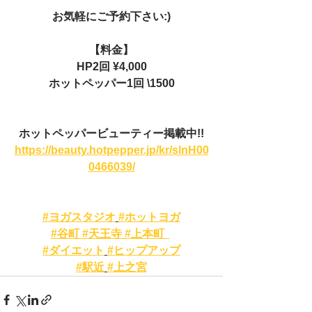
お気軽にご予約下さい:)
【料金】
HP2回 ¥4,000
ホットペッパー1回 \1500
ホットペッパービューティー掲載中!!
https://beauty.hotpepper.jp/kr/slnH00
0466039/
#ヨガスタジオ
#ホットヨガ
#谷町 #天王寺 #上本町  
#ダイエット
#ヒップアップ
#駅近
#上之宮