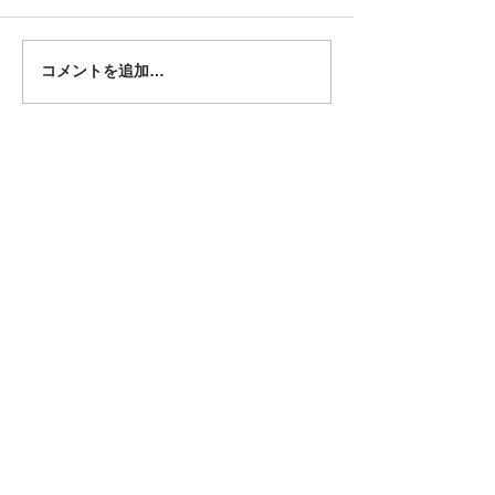
筋膜リリースク
今年最後のWSを開催✧
コメントを追加…
大阪市中央区東平2－2－21
CHINON上町台ビル6階
最寄り駅
大阪メトロ：谷町九丁目
⇒6番出口より徒歩3分
近鉄：大阪上本町
⇒西改札より徒歩4分
Open ：
10:00 ～
​定休日 : 不定休