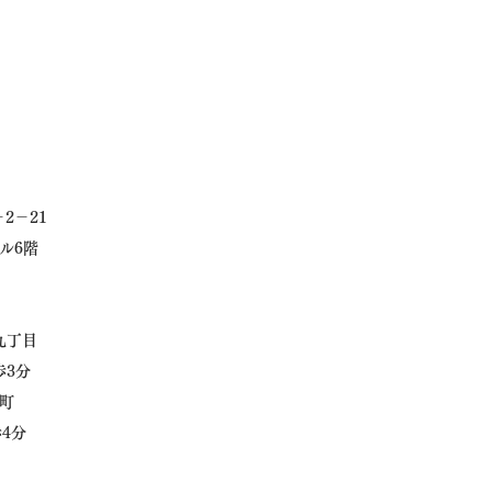
2－21
ル6階
九丁目
歩3分
町
4分