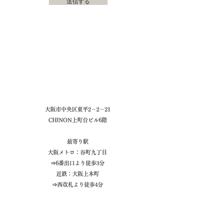
送信する
大阪市中央区東平2－2－21
CHINON上町台ビル6階
最寄り駅
大阪メトロ：谷町九丁目
⇒6番出口より徒歩3分
近鉄：大阪上本町
⇒西改札より徒歩4分
Open ：
10:00 ～