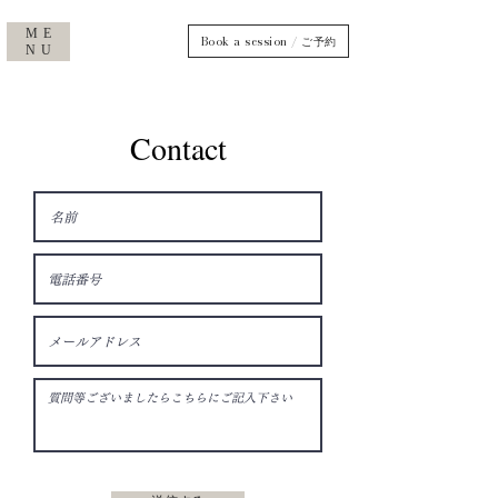
ME
Book a session / ご予約
NU
C
ontact